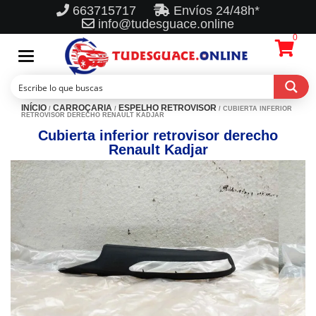
663715717
Envíos 24/48h*
info@tudesguace.online
0
Toggle
navigation
INÍCIO
CARROÇARIA
ESPELHO RETROVISOR
/
/
/ CUBIERTA INFERIOR
RETROVISOR DERECHO RENAULT KADJAR
Cubierta inferior retrovisor derecho
Renault Kadjar