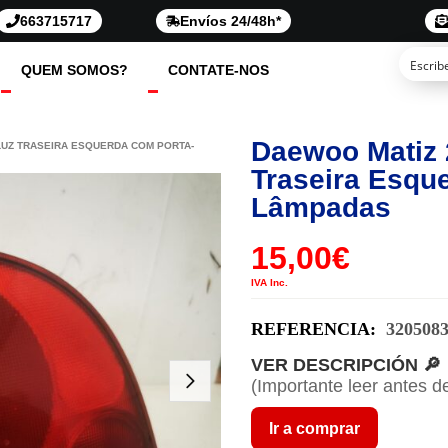
663715717
Envíos 24/48h*
QUEM SOMOS?
CONTATE-NOS
Daewoo Matiz 
LUZ TRASEIRA ESQUERDA COM PORTA-
Traseira Esqu
Lâmpadas
15,00
€
IVA Inc.
REFERENCIA:
320508
VER DESCRIPCIÓN 🔎
(Importante leer antes d
Ir a comprar