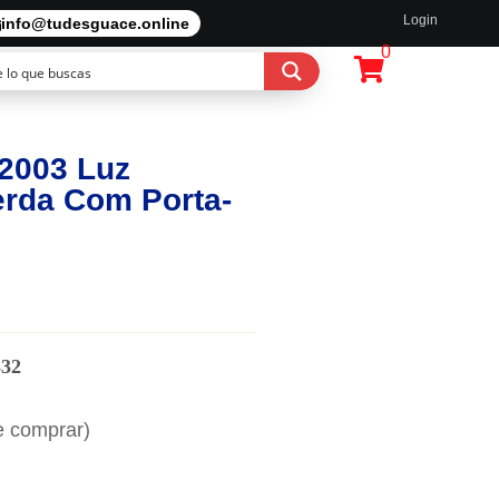
Login
info@tudesguace.online
0
2003 Luz
erda Com Porta-
332
e comprar)