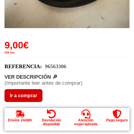
9,00
€
IVA Inc.
REFERENCIA:
96563306
VER DESCRIPCIÓN 🔎
(Importante leer antes de comprar)
Ir a comprar
Envíos 24/48h
Devolución
Atención
Pago seguro
disponible
especializada