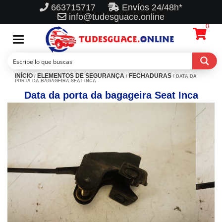
663715717
Envíos 24/48h*
info@tudesguace.online
0
Toggle
navigation
INÍCIO
ELEMENTOS DE SEGURANÇA
FECHADURAS
/
/
/ DATA DA
PORTA DA BAGAGEIRA SEAT INCA
Data da porta da bagageira Seat Inca