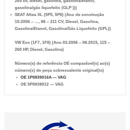
265 cv, diesel, gasolina, gasolina/etanol,
gasolina/gás liquefeito (GLP )))
SEAT Altea XL (5P5, 5P8) (Ano de construção
10.2006 – …, 86 – 211 CV, Diesel, Gasolina,
Gasolina/Etanol, Gasolina/Gás Liquefeito (GPL))
VW Eos (1F7, 1F8) (Ano 03.2006 – 08.2015, 115 –
260 HP, Diesel, Gasolina)
Número(s) de referência OE comparável(s) ao(s)
número(s) de peça sobressalente original(is)
OE 1P0839016A — VAG
OE 5P0839012 — VAG