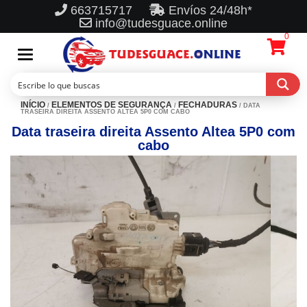
663715717
Envíos 24/48h*
info@tudesguace.online
0
Toggle
navigation
INÍCIO
ELEMENTOS DE SEGURANÇA
FECHADURAS
/
/
/ DATA
TRASEIRA DIREITA ASSENTO ALTEA 5P0 COM CABO
Data traseira direita Assento Altea 5P0 com
cabo