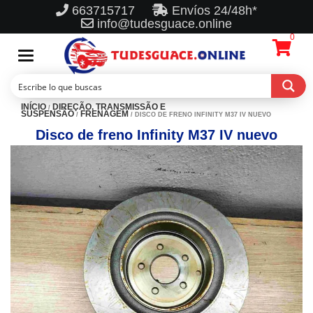
663715717
Envíos 24/48h*
info@tudesguace.online
0
Toggle
navigation
INÍCIO
DIREÇÃO, TRANSMISSÃO E
/
SUSPENSÃO
FRENAGEM
/
/ DISCO DE FRENO INFINITY M37 IV NUEVO
Disco de freno Infinity M37 IV nuevo