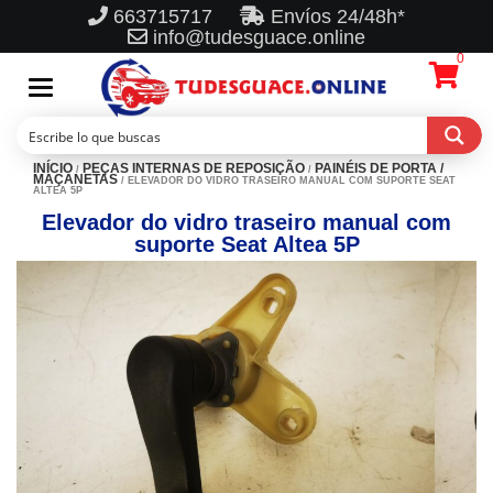
663715717
Envíos 24/48h*
info@tudesguace.online
0
Toggle
navigation
INÍCIO
PEÇAS INTERNAS DE REPOSIÇÃO
PAINÉIS DE PORTA /
/
/
MAÇANETAS
/ ELEVADOR DO VIDRO TRASEIRO MANUAL COM SUPORTE SEAT
ALTEA 5P
Elevador do vidro traseiro manual com
suporte Seat Altea 5P