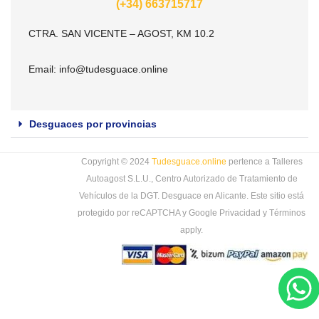
(+34) 663715717
CTRA. SAN VICENTE – AGOST, KM 10.2
Email:
info@tudesguace.online
Desguaces por provincias
Copyright © 2024
Tudesguace.online
pertence a Talleres
Autoagost S.L.U., Centro Autorizado de Tratamiento de
Vehículos de la DGT. Desguace en Alicante. Este sitio está
protegido por reCAPTCHA y Google
Privacidad
y
Términos
apply.