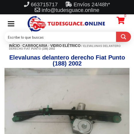
663715717
Envíos 24/48h*
info@tudesguace.online
0
Toggle
navigation
INÍCIO
CARROÇARIA
VIDRO ELÉTRICO
/
/
/ ELEVALUNAS DELANTERO
DERECHO FIAT PUNTO (188) 2002
Elevalunas delantero derecho Fiat Punto
(188) 2002