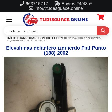
663715717
Envíos 24/48h*
info@tudesguace.online
0
Toggle
navigation
INÍCIO
CARROÇARIA
VIDRO ELÉTRICO
/
/
/ ELEVALUNAS DELANTERO
IZQUIERDO FIAT PUNTO (188) 2002
Elevalunas delantero izquierdo Fiat Punto
(188) 2002