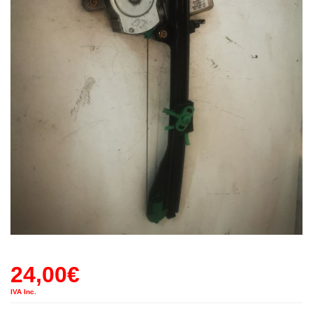
24,00
€
IVA Inc.