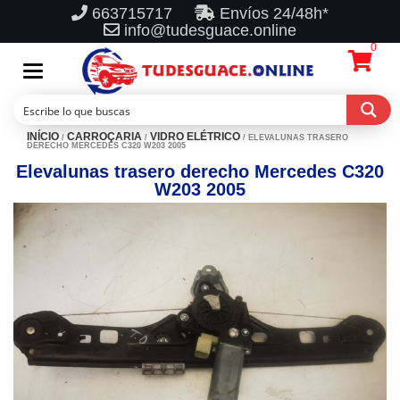
663715717
Envíos 24/48h*
info@tudesguace.online
0
Toggle
navigation
INÍCIO
CARROÇARIA
VIDRO ELÉTRICO
/
/
/ ELEVALUNAS TRASERO
DERECHO MERCEDES C320 W203 2005
Elevalunas trasero derecho Mercedes C320
W203 2005