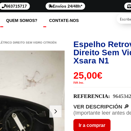
663715717
Envíos 24/48h*
QUEM SOMOS?
CONTATE-NOS
Espelho Retrov
ÉTRICO DIREITO SEM VIDRO CITROËN
Direito Sem Vi
Xsara N1
25,00
€
IVA Inc.
REFERENCIA:
964534
VER DESCRIPCIÓN 🔎
(Importante leer antes d
Ir a comprar