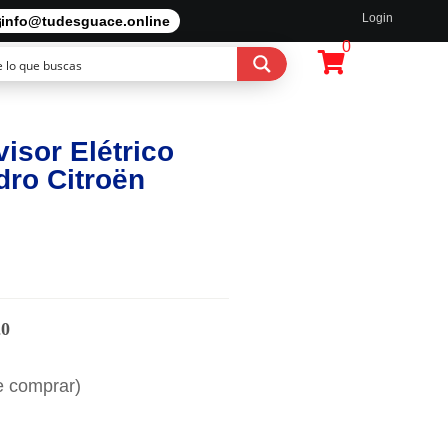
Login
info@tudesguace.online
0
isor Elétrico
dro Citroën
20
e comprar)