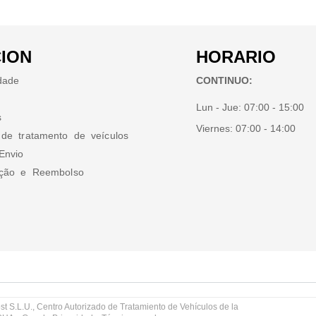
ION
HORARIO
idade
CONTINUO:
Lun - Jue:
07:00 - 15:00
s
Viernes:
07:00 - 14:00
 de tratamento de veículos
Envio
ução e Reembolso
st S.L.U., Centro Autorizado de Tratamiento de Vehículos de la