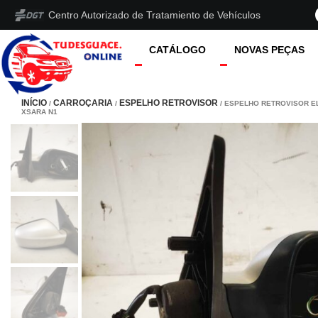
Centro Autorizado de Tratamiento de Vehículos
CATÁLOGO
NOVAS PEÇAS
INÍCIO
CARROÇARIA
ESPELHO RETROVISOR
/
/
/ ESPELHO RETROVISOR EL
XSARA N1