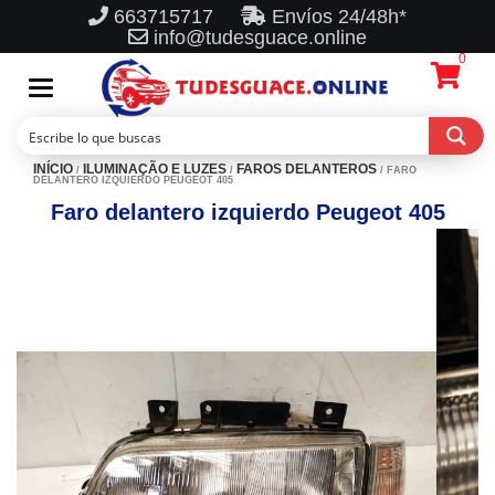
663715717
Envíos 24/48h*
info@tudesguace.online
0
Toggle
navigation
INÍCIO
ILUMINAÇÃO E LUZES
FAROS DELANTEROS
/
/
/ FARO
DELANTERO IZQUIERDO PEUGEOT 405
Faro delantero izquierdo Peugeot 405