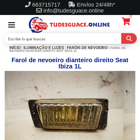
663715717
Envíos 24/48h*
info@tudesguace.online
0
Toggle
navigation
INÍCIO
ILUMINAÇÃO E LUZES
FARÓIS DE NEVOEIRO
/
/
/ FAROL DE
NEVOEIRO DIANTEIRO DIREITO SEAT IBIZA 1L
Farol de nevoeiro dianteiro direito Seat
Ibiza 1L