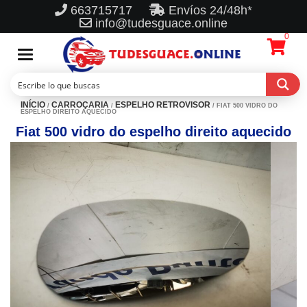
663715717
Envíos 24/48h*
info@tudesguace.online
0
Toggle
navigation
INÍCIO
CARROÇARIA
ESPELHO RETROVISOR
/
/
/ FIAT 500 VIDRO DO
ESPELHO DIREITO AQUECIDO
Fiat 500 vidro do espelho direito aquecido