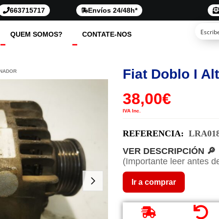
663715717
Envíos 24/48h*
QUEM SOMOS?
CONTATE-NOS
Fiat Doblo I Al
RNADOR
38,00
€
IVA Inc.
REFERENCIA:
LRA01
VER DESCRIPCIÓN 🔎
(Importante leer antes d
Ir a comprar