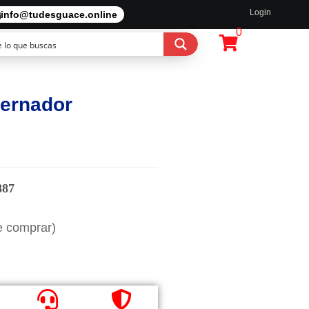
Login
info@tudesguace.online
0
ternador
887
e comprar)