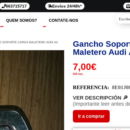
663715717
Envíos 24/48h*
QUEM SOMOS?
CONTATE-NOS
Gancho Sopor
O SOPORTE CARGA MALETERO AUDI A4
Maletero Audi 
7,00
€
IVA Inc.
REFERENCIA:
8E01J0
VER DESCRIPCIÓN 🔎
(Importante leer antes d
Ir a comprar