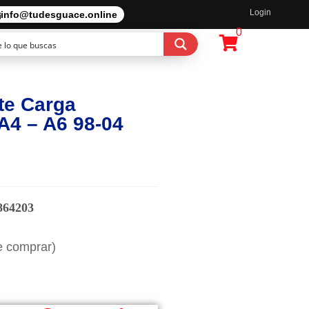
Login
info@tudesguace.online
0
te Carga
A4 – A6 98-04
864203
e comprar)