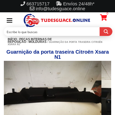
663715717
Envíos 24/48h*
info@tudesguace.online
0
Toggle
navigation
INÍCIO
PEÇAS INTERNAS DE
/
REPOSIÇÃO
MOLDURAS
/
/ GUARNIÇÃO DA PORTA TRASEIRA CITROËN
XSARA N1
Guarnição da porta traseira Citroën Xsara
N1