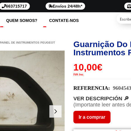
663715717
Envíos 24/48h*
QUEM SOMOS?
CONTATE-NOS
Guarnição Do 
 PAINEL DE INSTRUMENTOS PEUGEOT
Instrumentos 
10,00
€
IVA Inc.
REFERENCIA:
960454
VER DESCRIPCIÓN 🔎
(Importante leer antes d
Ir a comprar