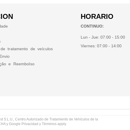
ION
HORARIO
idade
CONTINUO:
Lun - Jue:
07:00 - 15:00
s
Viernes:
07:00 - 14:00
 de tratamento de veículos
Envio
ução e Reembolso
st S.L.U., Centro Autorizado de Tratamiento de Vehículos de la
TCHA y Google
Privacidad
y
Términos
apply.