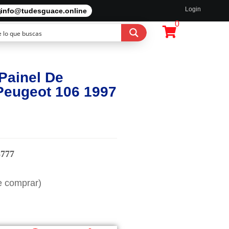
Login
info@tudesguace.online
0
Painel De
Peugeot 106 1997
3777
e comprar)