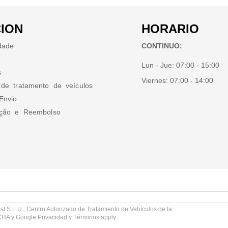
ION
HORARIO
idade
CONTINUO:
Lun - Jue:
07:00 - 15:00
s
Viernes:
07:00 - 14:00
 de tratamento de veículos
Envio
ução e Reembolso
st S.L.U., Centro Autorizado de Tratamiento de Vehículos de la
TCHA y Google
Privacidad
y
Términos
apply.