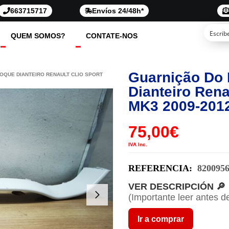
663715717
Envíos 24/48h*
QUEM SOMOS?
CONTATE-NOS
Guarnição Do
OQUE DIANTEIRO RENAULT CLIO SPORT
Dianteiro Rena
MK3 2009-201
75,00
€
IVA Inc.
REFERENCIA:
820095
VER DESCRIPCIÓN 🔎
(Importante leer antes d
Ir a comprar