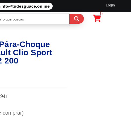
Login
info@tudesguace.online
0
 Pára-Choque
ult Clio Sport
2 200
6941
e comprar)