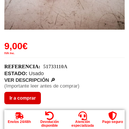
9,00
€
IVA Inc.
REFERENCIA:
51733110A
ESTADO:
Usado
VER DESCRIPCIÓN 🔎
(Importante leer antes de comprar)
Ir a comprar
Envíos 24/48h
Devolución
Atención
Pago seguro
disponible
especializada