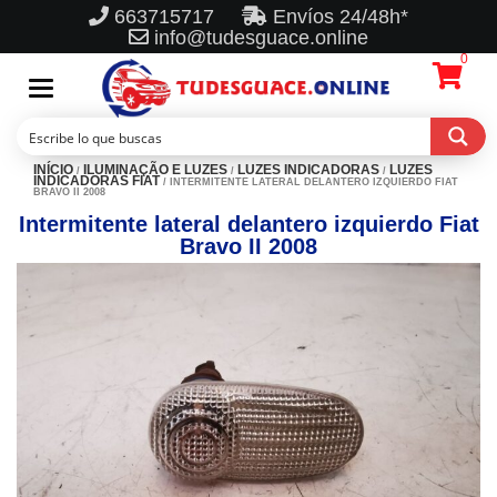
663715717
Envíos 24/48h*
info@tudesguace.online
0
Toggle
navigation
INÍCIO
ILUMINAÇÃO E LUZES
LUZES INDICADORAS
LUZES
/
/
/
INDICADORAS FIAT
/ INTERMITENTE LATERAL DELANTERO IZQUIERDO FIAT
BRAVO II 2008
Intermitente lateral delantero izquierdo Fiat
Bravo II 2008