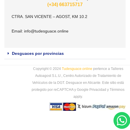
(+34) 663715717
CTRA. SAN VICENTE – AGOST, KM 10.2
Email:
info@tudesguace.online
Desguaces por provincias
Copyright © 2024
Tudesguace.online
pertence a Talleres
Autoagost S.L.U., Centro Autorizado de Tratamiento de
Vehículos de la DGT. Desguace en Alicante. Este sitio está
protegido por reCAPTCHA y Google
Privacidad
y
Términos
apply.