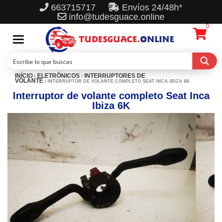
663715717
Envíos 24/48h*
info@tudesguace.online
0
Toggle
navigation
INÍCIO
ELETRÔNICOS
INTERRUPTORES DE
/
/
VOLANTE
/ INTERRUPTOR DE VOLANTE COMPLETO SEAT INCA IBIZA 6K
Interruptor de volante completo Seat Inca
Ibiza 6K