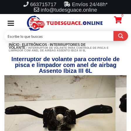
663715717
Envíos 24/48h*
info@tudesguace.online
0
Toggle
navigation
INÍCIO
ELETRÔNICOS
INTERRUPTORES DE
/
/
VOLANTE
/ INTERRUPTOR DE VOLANTE PARA CONTROLE DE PISCA E
LIMPADOR COM ANEL DE AIRBAG ASSENTO IBIZA III 6L
Interruptor de volante para controle de
pisca e limpador com anel de airbag
Assento Ibiza III 6L