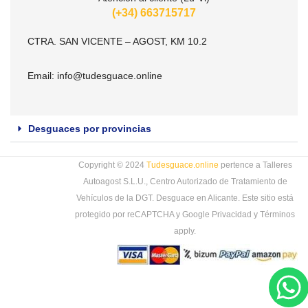
(+34) 663715717
CTRA. SAN VICENTE – AGOST, KM 10.2
Email:
info@tudesguace.online
Desguaces por provincias
Copyright © 2024
Tudesguace.online
pertence a Talleres
Autoagost S.L.U., Centro Autorizado de Tratamiento de
Vehículos de la DGT. Desguace en Alicante. Este sitio está
protegido por reCAPTCHA y Google
Privacidad
y
Términos
apply.