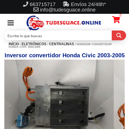
663715717
Envíos 24/48h*
info@tudesguace.online
0
Toggle
navigation
INÍCIO
ELETRÔNICOS
CENTRALINAS
/
/
/ INVERSOR CONVERTIDOR
HONDA CIVIC 2003-2005
Inversor convertidor Honda Civic 2003-2005