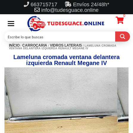
663715717
Envíos 24/48h*
info@tudesguace.online
0
Toggle
navigation
INÍCIO
CARROÇARIA
VIDROS LATERAIS
/
/
/ LAMELUNA CROMADA
VENTANA DELANTERA IZQUIERDA RENAULT MEGANE IV
Lameluna cromada ventana delantera
izquierda Renault Megane IV