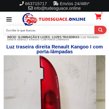
663715717
Envíos 24/48h*
info@tudesguace.online
0
Toggle
navigation
INÍCIO
ILUMINAÇÃO E LUZES
LUZES TRASEIRAS
/
/
/ LUZ TRASEIRA
DIREITA RENAULT KANGOO I COM PORTA-LÂMPADAS
Luz traseira direita Renault Kangoo I com
porta-lâmpadas