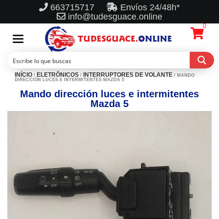
663715717
Envíos 24/48h*
info@tudesguace.online
0
Toggle
navigation
INÍCIO
ELETRÔNICOS
INTERRUPTORES DE VOLANTE
/
/
/ MANDO
DIRECCIÓN LUCES E INTERMITENTES MAZDA 5
Mando dirección luces e intermitentes
Mazda 5