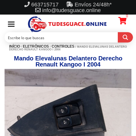
663715717
Envíos 24/48h*
info@tudesguace.online
0
Toggle
navigation
INÍCIO
ELETRÔNICOS
CONTROLES
/
/
/ MANDO ELEVALUNAS DELANTERO
DERECHO RENAULT KANGOO I 2004
Mando Elevalunas Delantero Derecho
Renault Kangoo I 2004