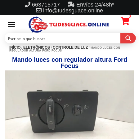
663715717
Envíos 24/48h*
info@tudesguace.online
0
Toggle
navigation
INÍCIO
ELETRÔNICOS
CONTROLE DE LUZ
/
/
/ MANDO LUCES CON
REGULADOR ALTURA FORD FOCUS
Mando luces con regulador altura Ford
Focus