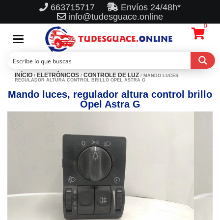
663715717
Envíos 24/48h*
info@tudesguace.online
0
Toggle
navigation
INÍCIO
ELETRÔNICOS
CONTROLE DE LUZ
/
/
/ MANDO LUCES,
REGULADOR ALTURA CONTROL BRILLO OPEL ASTRA G
Mando luces, regulador altura control brillo
Opel Astra G