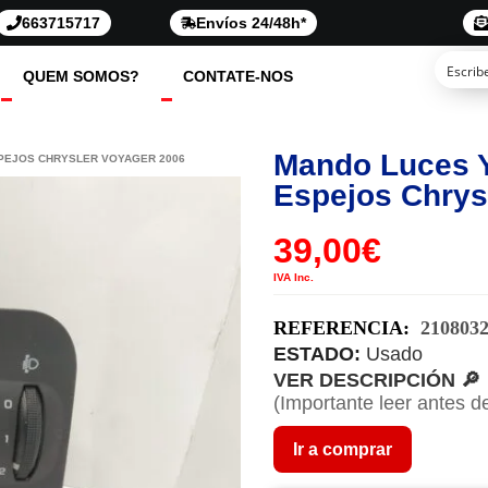
663715717
Envíos 24/48h*
QUEM SOMOS?
CONTATE-NOS
Mando Luces Y
PEJOS CHRYSLER VOYAGER 2006
Espejos Chrys
39,00
€
IVA Inc.
REFERENCIA:
210803
ESTADO:
Usado
VER DESCRIPCIÓN 🔎
(Importante leer antes d
Ir a comprar