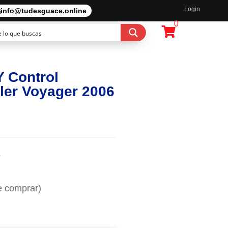
Login
info@tudesguace.online
0
 Control
ler Voyager 2006
2
e comprar)