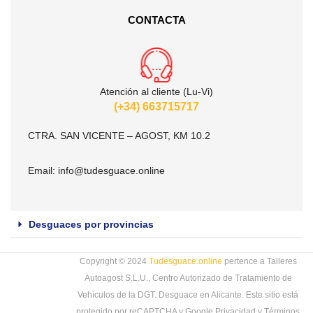
CONTACTA
Atención al cliente (Lu-Vi)
(+34) 663715717
CTRA. SAN VICENTE – AGOST, KM 10.2
Email:
info@tudesguace.online
Desguaces por provincias
Copyright © 2024
Tudesguace.online
pertence a Talleres
Autoagost S.L.U., Centro Autorizado de Tratamiento de
Vehículos de la DGT. Desguace en Alicante. Este sitio está
protegido por reCAPTCHA y Google
Privacidad
y
Términos