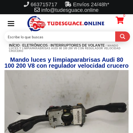
663715717
Envíos 24/48h*
info@tudesguace.online
0
Toggle
navigation
INÍCIO
ELETRÔNICOS
INTERRUPTORES DE VOLANTE
/
/
/ MANDO
LUCES Y LIMPIAPARABRISAS AUDI 80 100 200 V8 CON REGULADOR VELOCIDAD
CRUCERO
Mando luces y limpiaparabrisas Audi 80
100 200 V8 con regulador velocidad crucero