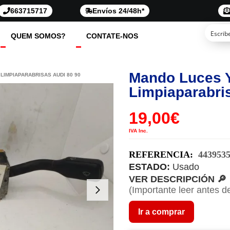
663715717
Envíos 24/48h*
QUEM SOMOS?
CONTATE-NOS
Mando Luces 
LIMPIAPARABRISAS AUDI 80 90
Limpiaparabri
19,00
€
IVA Inc.
REFERENCIA:
443953
ESTADO:
Usado
VER DESCRIPCIÓN 🔎
(Importante leer antes d
Ir a comprar