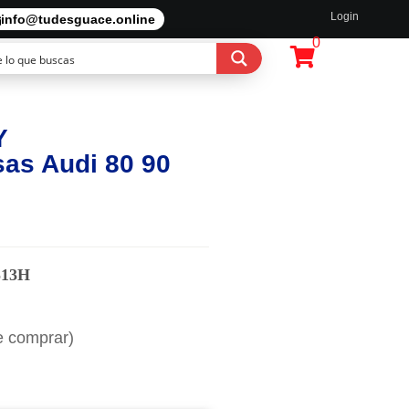
Login
info@tudesguace.online
0
Y
sas Audi 80 90
513H
e comprar)