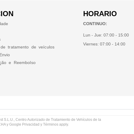
ION
HORARIO
idade
CONTINUO:
Lun - Jue:
07:00 - 15:00
s
Viernes:
07:00 - 14:00
 de tratamento de veículos
Envio
ução e Reembolso
st S.L.U., Centro Autorizado de Tratamiento de Vehículos de la
TCHA y Google
Privacidad
y
Términos
apply.