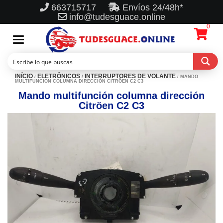
663715717
Envíos 24/48h*
info@tudesguace.online
0
Toggle
navigation
INÍCIO
ELETRÔNICOS
INTERRUPTORES DE VOLANTE
/
/
/ MANDO
MULTIFUNCIÓN COLUMNA DIRECCIÓN CITRÖEN C2 C3
Mando multifunción columna dirección
Citröen C2 C3