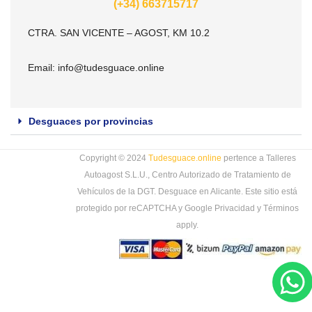
(+34) 663715717
CTRA. SAN VICENTE – AGOST, KM 10.2
Email:
info@tudesguace.online
Desguaces por provincias
Copyright © 2024
Tudesguace.online
pertence a Talleres
Autoagost S.L.U., Centro Autorizado de Tratamiento de
Vehículos de la DGT. Desguace en Alicante. Este sitio está
protegido por reCAPTCHA y Google
Privacidad
y
Términos
apply.