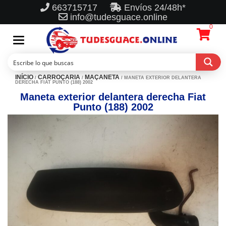
663715717
Envíos 24/48h*
info@tudesguace.online
0
Toggle
navigation
INÍCIO
CARROÇARIA
MAÇANETA
/
/
/ MANETA EXTERIOR DELANTERA
DERECHA FIAT PUNTO (188) 2002
Maneta exterior delantera derecha Fiat
Punto (188) 2002