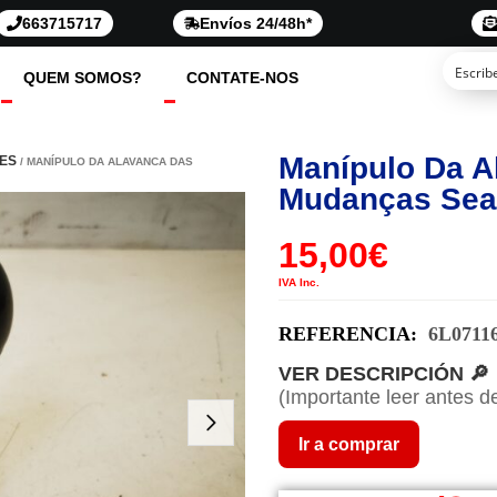
663715717
Envíos 24/48h*
QUEM SOMOS?
CONTATE-NOS
Manípulo Da A
ES
/ MANÍPULO DA ALAVANCA DAS
Mudanças Seat 
15,00
€
IVA Inc.
REFERENCIA:
6L0711
VER DESCRIPCIÓN 🔎
(Importante leer antes d
Ir a comprar