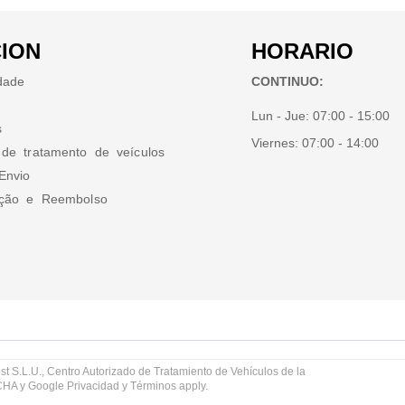
ION
HORARIO
idade
CONTINUO:
Lun - Jue:
07:00 - 15:00
s
Viernes:
07:00 - 14:00
 de tratamento de veículos
Envio
ução e Reembolso
st S.L.U., Centro Autorizado de Tratamiento de Vehículos de la
TCHA y Google
Privacidad
y
Términos
apply.