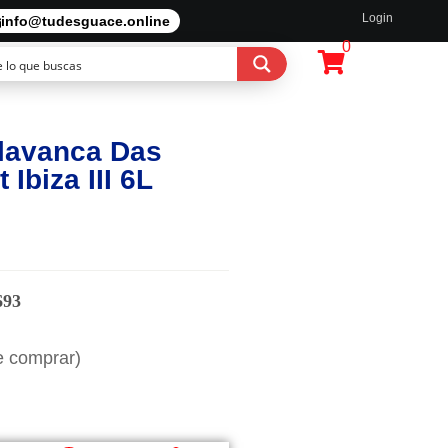
Login
info@tudesguace.online
0
lavanca Das
Ibiza III 6L
693
e comprar)