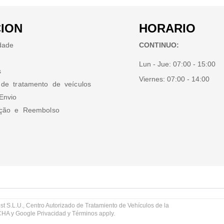
ION
HORARIO
idade
CONTINUO:
Lun - Jue:
07:00 - 15:00
s
Viernes:
07:00 - 14:00
 de tratamento de veículos
Envio
ução e Reembolso
st S.L.U., Centro Autorizado de Tratamiento de Vehículos de la
TCHA y Google
Privacidad
y
Términos
apply.