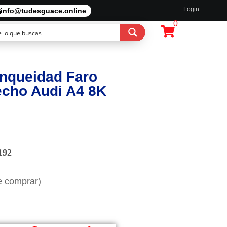
Login
info@tudesguace.online
0
nqueidad Faro
echo Audi A4 8K
192
e comprar)