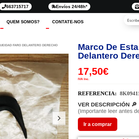
663715717
Envíos 24/48h*
QUEM SOMOS?
CONTATE-NOS
Marco De Esta
QUEIDAD FARO DELANTERO DERECHO
Delantero Der
17,50
€
IVA Inc.
REFERENCIA:
8K0941
VER DESCRIPCIÓN 🔎
(Importante leer antes d
Ir a comprar