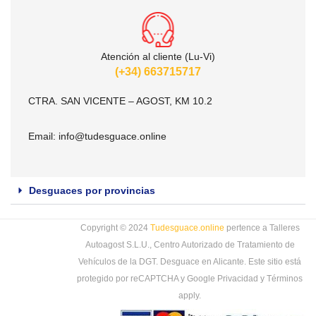
Atención al cliente (Lu-Vi)
(+34) 663715717
CTRA. SAN VICENTE – AGOST, KM 10.2
Email:
info@tudesguace.online
Desguaces por provincias
Copyright © 2024
Tudesguace.online
pertence a Talleres
Autoagost S.L.U., Centro Autorizado de Tratamiento de
Vehículos de la DGT. Desguace en Alicante. Este sitio está
protegido por reCAPTCHA y Google
Privacidad
y
Términos
apply.