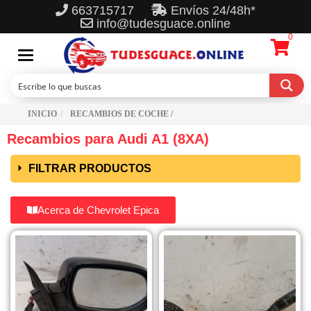
663715717
Envíos 24/48h*
info@tudesguace.online
0
Toggle
navigation
INICIO
RECAMBIOS DE COCHE /
Recambios para Audi A1 (8XA)
FILTRAR PRODUCTOS
Acerca de Chevrolet Epica