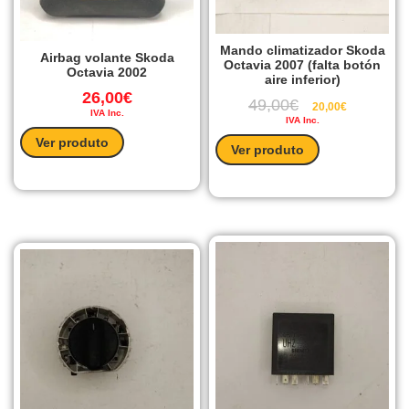
Mando climatizador Skoda
Airbag volante Skoda
Octavia 2007 (falta botón
Octavia 2002
aire inferior)
26,00
€
49,00
€
20,00
€
IVA Inc.
IVA Inc.
Ver produto
Ver produto