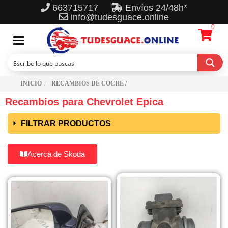
663715717
Envíos 24/48h*
info@tudesguace.online
0
Toggle
navigation
INICIO
RECAMBIOS DE COCHE /
Recambios para Chevrolet Epica
FILTRAR PRODUCTOS
Acerca de Skoda