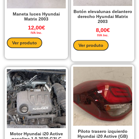
Botón elevalunas delantero
Maneta luces Hyundai
derecho Hyundai Matrix
Matrix 2003
2003
12,00
€
8,00
€
IVA Inc.
IVA Inc.
Ver produto
Ver produto
Piloto trasero izquierdo
Motor Hyundai i20 Active
Hyundai i20 Active (GB)
gasolina 1.0 2020 G3LC