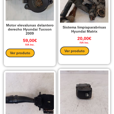
Motor elevalunas delantero
Sistema limpiaparabrisas
derecho Hyundai Tucson
Hyundai Matrix
2009
20,00
€
59,00
€
IVA Inc.
IVA Inc.
Ver produto
Ver produto