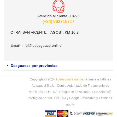
Atención al cliente (Lu-Vi)
(+34) 663715717
CTRA. SAN VICENTE – AGOST, KM 10.2
Email:
info@tudesguace.online
Desguaces por provincias
Copyright © 2024
Tudesguace.online
pertence a Talleres
Autoagost S.L.U., Centro Autorizado de Tratamiento de
Vehículos de la DGT. Desguace en Alicante. Este sitio está
protegido por reCAPTCHA y Google
Privacidad
y
Términos
apply.