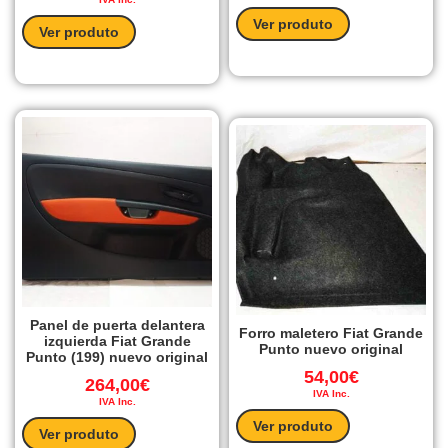
Ver produto
Ver produto
Panel de puerta delantera
Forro maletero Fiat Grande
izquierda Fiat Grande
Punto nuevo original
Punto (199) nuevo original
54,00
€
264,00
€
IVA Inc.
IVA Inc.
Ver produto
Ver produto