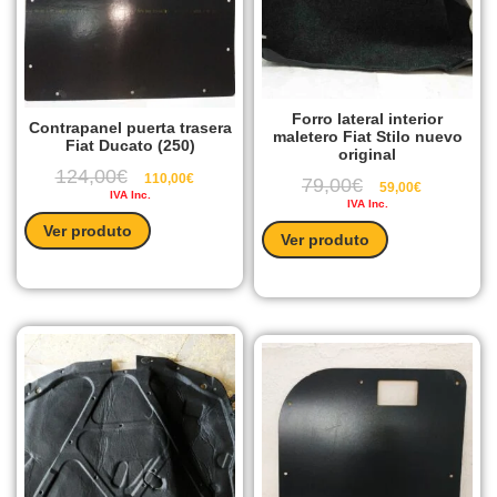
Forro lateral interior
Contrapanel puerta trasera
maletero Fiat Stilo nuevo
Fiat Ducato (250)
original
124,00
€
110,00
€
79,00
€
59,00
€
IVA Inc.
IVA Inc.
Ver produto
Ver produto