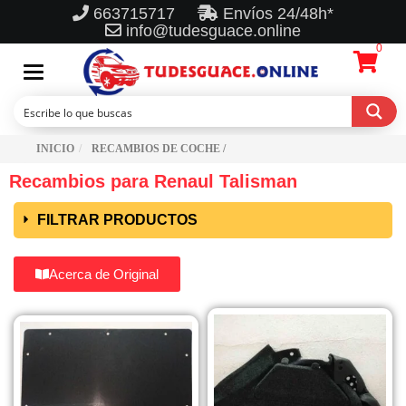
663715717
Envíos 24/48h*
info@tudesguace.online
0
Toggle
navigation
INICIO
RECAMBIOS DE COCHE /
Recambios para Renaul Talisman
FILTRAR PRODUCTOS
Acerca de Original