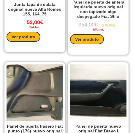
Panel de puerta delantera
Junta tapa de culata
izquierda nuevo original
original nueva Alfa Romeo
con tapizado algo
155, 164, 75
despegado Fiat Stilo
52,00
€
354,00
€
170,00
€
IVA Inc.
IVA Inc.
Ver produto
Ver produto
Panel de puerta trasero Fiat
Panel de puerta nuevo
punto (176) nuevo original
original Fiat Bravo I