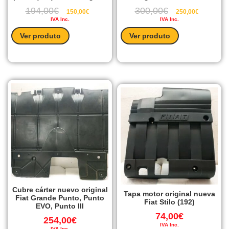
194,00
€
300,00
€
150,00
€
250,00
€
IVA Inc.
IVA Inc.
Ver produto
Ver produto
Cubre cárter nuevo original
Tapa motor original nueva
Fiat Grande Punto, Punto
Fiat Stilo (192)
EVO, Punto III
74,00
€
254,00
€
IVA Inc.
IVA Inc.