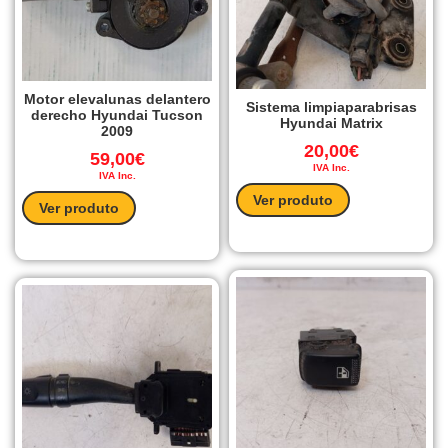
Motor elevalunas delantero
Sistema limpiaparabrisas
derecho Hyundai Tucson
Hyundai Matrix
2009
20,00
€
59,00
€
IVA Inc.
IVA Inc.
Ver produto
Ver produto