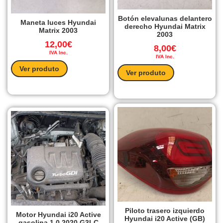
Botón elevalunas delantero
Maneta luces Hyundai
derecho Hyundai Matrix
Matrix 2003
2003
12,00
€
8,00
€
IVA Inc.
IVA Inc.
Ver produto
Ver produto
Piloto trasero izquierdo
Motor Hyundai i20 Active
Hyundai i20 Active (GB)
gasolina 1.0 2020 G3LC