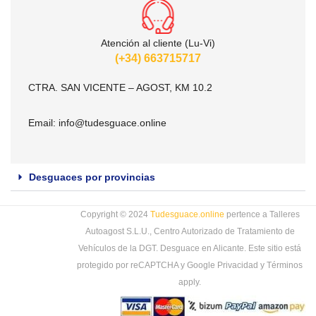
Atención al cliente (Lu-Vi)
(+34) 663715717
CTRA. SAN VICENTE – AGOST, KM 10.2
Email:
info@tudesguace.online
Desguaces por provincias
Copyright © 2024
Tudesguace.online
pertence a Talleres
Autoagost S.L.U., Centro Autorizado de Tratamiento de
Vehículos de la DGT. Desguace en Alicante. Este sitio está
protegido por reCAPTCHA y Google
Privacidad
y
Términos
apply.