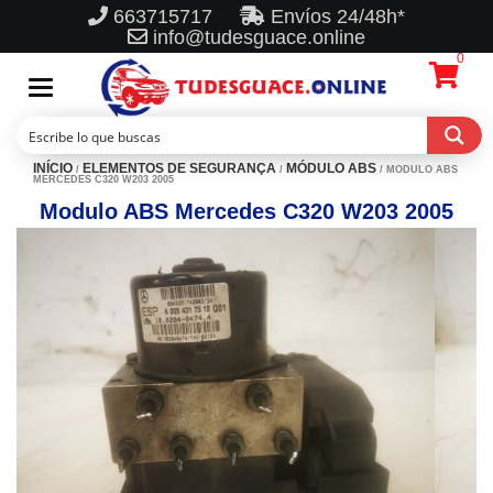
663715717
Envíos 24/48h*
info@tudesguace.online
0
Toggle
navigation
INÍCIO
ELEMENTOS DE SEGURANÇA
MÓDULO ABS
/
/
/ MODULO ABS
MERCEDES C320 W203 2005
Modulo ABS Mercedes C320 W203 2005