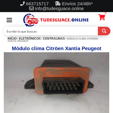
663715717
Envíos 24/48h*
info@tudesguace.online
0
Toggle
navigation
INÍCIO
ELETRÔNICOS
CENTRALINAS
/
/
/ MÓDULO CLIMA CITRÖEN
XANTIA PEUGEOT
Módulo clima Citröen Xantia Peugeot