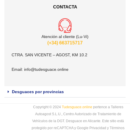
CONTACTA
Atención al cliente (Lu-Vi)
(+34) 663715717
CTRA. SAN VICENTE – AGOST, KM 10.2
Email:
info@tudesguace.online
Desguaces por provincias
Copyright © 2024
Tudesguace.online
pertence a Talleres
Autoagost S.L.U., Centro Autorizado de Tratamiento de
Vehículos de la DGT. Desguace en Alicante. Este sitio está
protegido por reCAPTCHA y Google
Privacidad
y
Términos