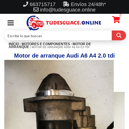
663715717
Envíos 24/48h*
info@tudesguace.online
0
Toggle
navigation
INÍCIO
MOTORES E COMPONENTES
MOTOR DE
/
/
ARRANQUE
/ MOTOR DE ARRANQUE AUDI A6 A4 2.0 TDI
Motor de arranque Audi A6 A4 2.0 tdi