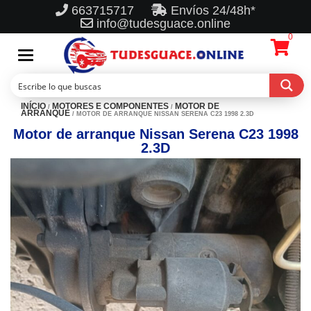
663715717
Envíos 24/48h*
info@tudesguace.online
0
Toggle
navigation
INÍCIO
MOTORES E COMPONENTES
MOTOR DE
/
/
ARRANQUE
/ MOTOR DE ARRANQUE NISSAN SERENA C23 1998 2.3D
Motor de arranque Nissan Serena C23 1998
2.3D