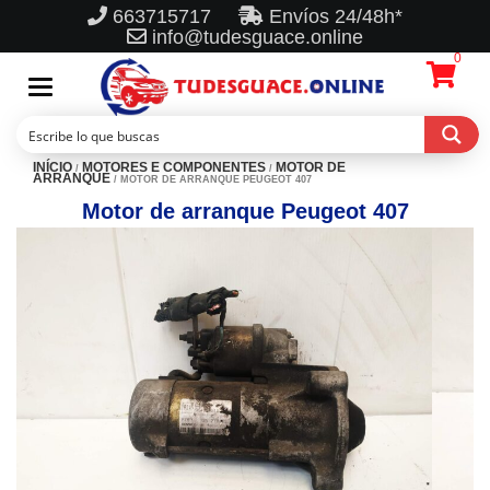
663715717
Envíos 24/48h*
info@tudesguace.online
0
Toggle
navigation
INÍCIO
MOTORES E COMPONENTES
MOTOR DE
/
/
ARRANQUE
/ MOTOR DE ARRANQUE PEUGEOT 407
Motor de arranque Peugeot 407