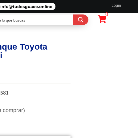
Login
info@tudesguace.online
0
nque Toyota
i
7581
e comprar)