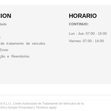
ION
HORARIO
idade
CONTINUO:
Lun - Jue:
07:00 - 15:00
s
Viernes:
07:00 - 14:00
 de tratamento de veículos
Envio
ução e Reembolso
st S.L.U., Centro Autorizado de Tratamiento de Vehículos de la
TCHA y Google
Privacidad
y
Términos
apply.