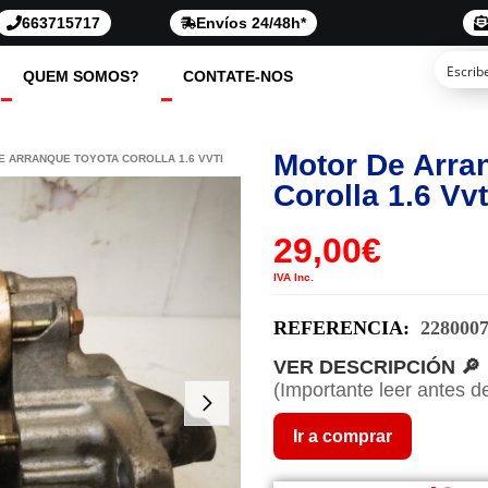
663715717
Envíos 24/48h*
QUEM SOMOS?
CONTATE-NOS
Motor De Arra
E ARRANQUE TOYOTA COROLLA 1.6 VVTI
Corolla 1.6 Vvt
29,00
€
IVA Inc.
REFERENCIA:
228000
VER DESCRIPCIÓN 🔎
(Importante leer antes d
Ir a comprar