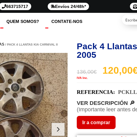
663715717
Envíos 24/48h*
QUEM SOMOS?
CONTATE-NOS
Pack 4 Llantas 
AS
/ PACK 4 LLANTAS KIA CARNIVAL II
2005
120,00
136,00
€
IVA Inc.
REFERENCIA:
PCKLL
VER DESCRIPCIÓN 🔎
(Importante leer antes d
Ir a comprar