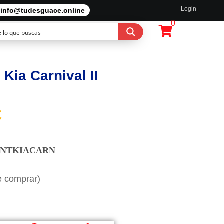
Login
info@tudesguace.online
0
Kia Carnival II
€
NTKIACARN
e comprar)