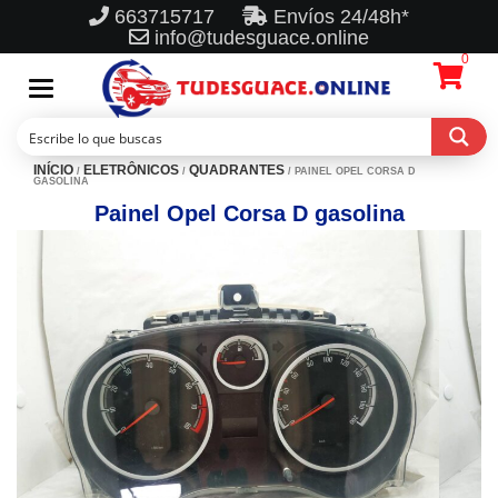
663715717
Envíos 24/48h*
info@tudesguace.online
0
Toggle
navigation
INÍCIO
ELETRÔNICOS
QUADRANTES
/
/
/ PAINEL OPEL CORSA D
GASOLINA
Painel Opel Corsa D gasolina