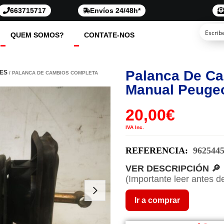
663715717
Envíos 24/48h*
QUEM SOMOS?
CONTATE-NOS
Palanca De C
ES
/ PALANCA DE CAMBIOS COMPLETA
Manual Peugeo
20,00
€
IVA Inc.
REFERENCIA:
962544
VER DESCRIPCIÓN 🔎
(Importante leer antes d
Ir a comprar