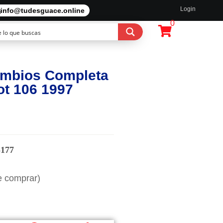
Login
info@tudesguace.online
0
ambios Completa
t 106 1997
5177
e comprar)