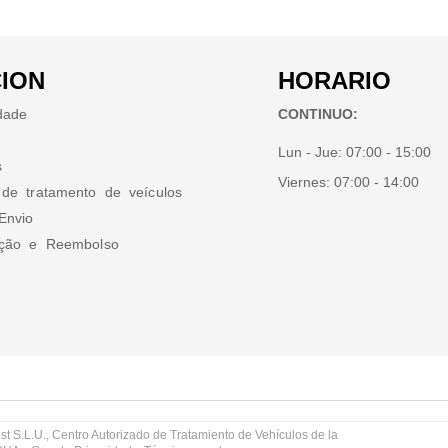
ION
HORARIO
idade
CONTINUO:
Lun - Jue:
07:00 - 15:00
s
Viernes:
07:00 - 14:00
 de tratamento de veículos
Envio
ução e Reembolso
st S.L.U., Centro Autorizado de Tratamiento de Vehículos de la